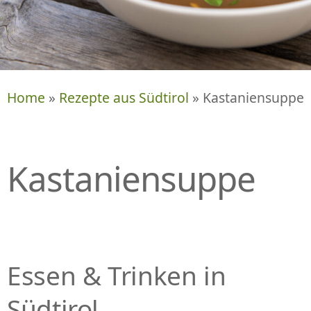
P
R
I
N
G
E
Home
»
Rezepte aus Südtirol
» Kastaniensuppe
N
Kastaniensuppe
Essen & Trinken in
Südtirol