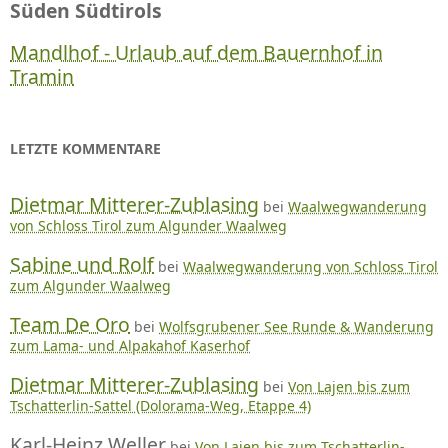
Süden Südtirols
Mandlhof - Urlaub auf dem Bauernhof in
Tramin
LETZTE KOMMENTARE
Dietmar Mitterer-Zublasing
bei
Waalwegwanderung
von Schloss Tirol zum Algunder Waalweg
Sabine und Rolf
bei
Waalwegwanderung von Schloss Tirol
zum Algunder Waalweg
Team De Oro
bei
Wolfsgrubener See Runde & Wanderung
zum Lama- und Alpakahof Kaserhof
Dietmar Mitterer-Zublasing
bei
Von Lajen bis zum
Tschatterlin-Sattel (Dolorama-Weg, Etappe 4)
Karl-Heinz Weller
bei
Von Lajen bis zum Tschatterlin-