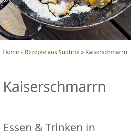
P
R
I
N
G
E
N
Home
»
Rezepte aus Südtirol
» Kaiserschmarrn
Kaiserschmarrn
Essen & Trinken in