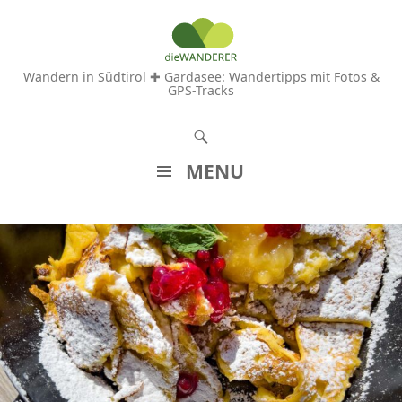
Wandern in Südtirol ✚ Gardasee: Wandertipps mit Fotos &
GPS-Tracks
S
u
MENU
c
Z
h
U
e
M
n
I
N
H
A
L
T
S