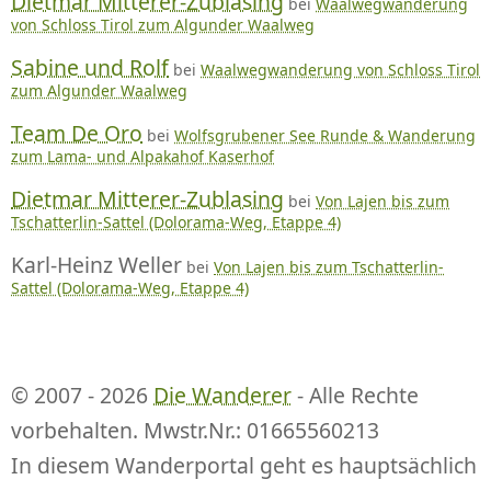
Dietmar Mitterer-Zublasing
bei
Waalwegwanderung
von Schloss Tirol zum Algunder Waalweg
Sabine und Rolf
bei
Waalwegwanderung von Schloss Tirol
zum Algunder Waalweg
Team De Oro
bei
Wolfsgrubener See Runde & Wanderung
zum Lama- und Alpakahof Kaserhof
Dietmar Mitterer-Zublasing
bei
Von Lajen bis zum
Tschatterlin-Sattel (Dolorama-Weg, Etappe 4)
Karl-Heinz Weller
bei
Von Lajen bis zum Tschatterlin-
Sattel (Dolorama-Weg, Etappe 4)
© 2007 - 2026
Die Wanderer
- Alle Rechte
vorbehalten. Mwstr.Nr.: 01665560213
In diesem Wanderportal geht es hauptsächlich