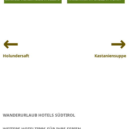
Beitrags-
Navigation
Holundersaft
Kastaniensuppe
WANDERURLAUB HOTELS SÜDTIROL
WEITERE HOTELTIPPS FÜR IHRE FERIEN