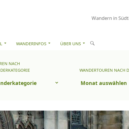
Wandern in Südti
M INHALT SPRINGEN
S
L
WANDERINFOS
ÜBER UNS
u
c
REN NACH
Wandertouren
h
DERKATEGORIE
WANDERTOUREN NACH 
nach
e
uren
Datum
n
ch
nderkategorie