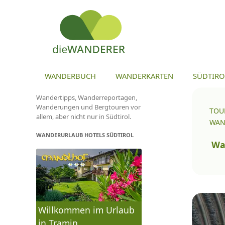
ZU
WANDERBUCH
WANDERKARTEN
SÜDTIRO
Wandertipps, Wanderreportagen,
Wanderungen und Bergtouren vor
TOU
allem, aber nicht nur in Südtirol.
WAN
WANDERURLAUB HOTELS SÜDTIROL
To
na
Wa
Willkommen im Urlaub
in Tramin