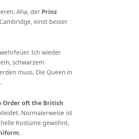
ieren. Aha, der
Prinz
Cambridge, einst besser
ehrfeuer. Ich wieder
ngem, schwarzem
erden muss. Die Queen in
s
.
rder oft the British
leidet. Normalerweise ist
e helle Kostüme gewöhnt,
niform
.