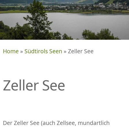
P
R
I
N
G
E
N
Home
»
Südtirols Seen
» Zeller See
Zeller See
Der Zeller See (auch Zellsee, mundartlich