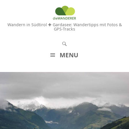
Wandern in Südtirol ✚ Gardasee: Wandertipps mit Fotos &
GPS-Tracks
S
u
MENU
c
Z
h
U
e
M
n
I
N
H
A
L
T
S