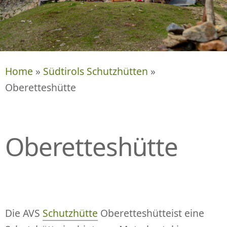
P
R
I
N
G
E
Home
»
Südtirols Schutzhütten
»
N
Oberetteshütte
Oberetteshütte
Die AVS
Schutzhütte
Oberetteshütteist eine