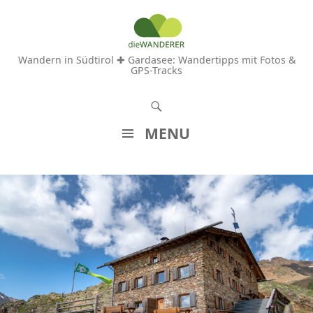
Wandern in Südtirol ✚ Gardasee: Wandertipps mit Fotos &
GPS-Tracks
S
u
MENU
c
Z
h
U
e
M
n
I
N
H
A
L
T
S