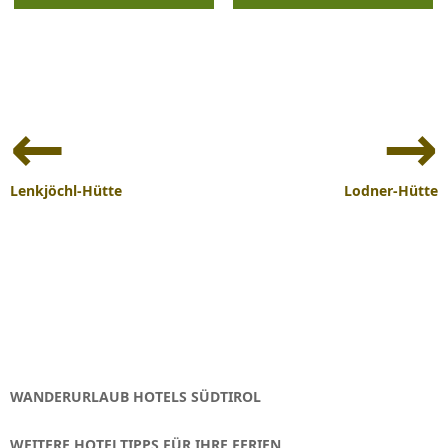
Beitrags-
Navigation
Lenkjöchl-Hütte
Lodner-Hütte
WANDERURLAUB HOTELS SÜDTIROL
WEITERE HOTELTIPPS FÜR IHRE FERIEN