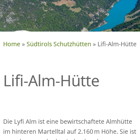
P
R
I
N
G
E
Home
»
Südtirols Schutzhütten
» Lifi-Alm-Hütte
N
Lifi-Alm-Hütte
Die Lyfi Alm ist eine bewirtschaftete Almhütte
im hinteren Martelltal auf 2.160 m Höhe. Sie ist