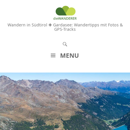
Wandern in Südtirol ✚ Gardasee: Wandertipps mit Fotos &
GPS-Tracks
S
u
MENU
c
Z
h
U
e
M
n
I
N
H
A
L
T
S