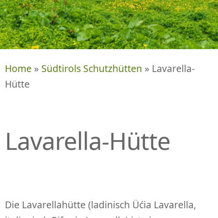
P
R
I
N
G
E
Home
»
Südtirols Schutzhütten
» Lavarella-
N
Hütte
Lavarella-Hütte
Die Lavarellahütte (ladinisch Üćia Lavarella,