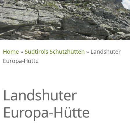
P
R
I
N
G
E
N
Home
»
Südtirols Schutzhütten
» Landshuter
Europa-Hütte
Landshuter
Europa-Hütte