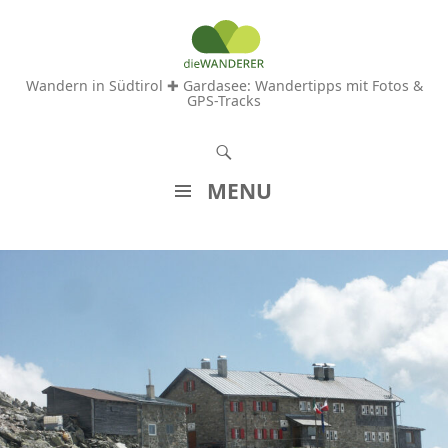
Wandern in Südtirol ✚ Gardasee: Wandertipps mit Fotos &
GPS-Tracks
S
u
MENU
c
Z
h
U
e
M
n
I
N
H
A
L
T
S