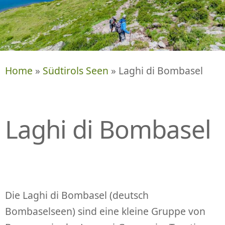
P
R
I
N
G
E
Home
»
Südtirols Seen
» Laghi di Bombasel
N
Laghi di Bombasel
Die Laghi di Bombasel (deutsch
Bombaselseen) sind eine kleine Gruppe von