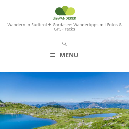
Wandern in Südtirol ✚ Gardasee: Wandertipps mit Fotos &
GPS-Tracks
S
u
MENU
c
Z
h
U
e
M
n
I
N
H
A
L
T
S