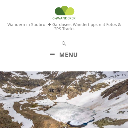
Wandern in Südtirol ✚ Gardasee: Wandertipps mit Fotos &
GPS-Tracks
S
u
MENU
c
Z
h
U
e
M
n
I
N
H
A
L
T
S