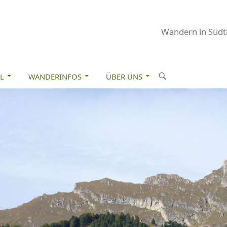
Wandern in Südti
M INHALT SPRINGEN
S
L
WANDERINFOS
ÜBER UNS
u
c
h
e
n