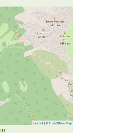
Leaflet
| ©
OpenStreetMap
en