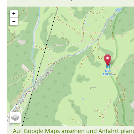
+
−
Auf Google Maps ansehen und Anfahrt plan