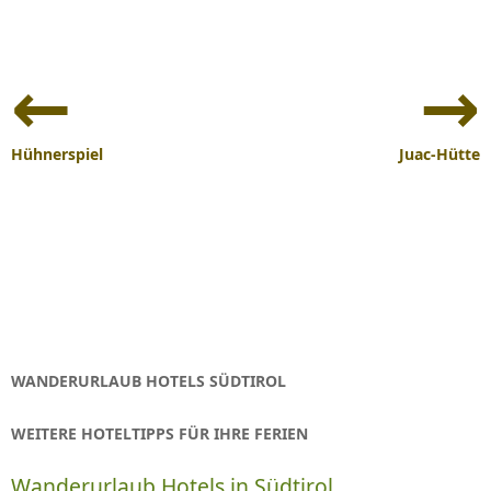
Beitrags-
Navigation
Hühnerspiel
Juac-Hütte
WANDERURLAUB HOTELS SÜDTIROL
WEITERE HOTELTIPPS FÜR IHRE FERIEN
Wanderurlaub Hotels in Südtirol