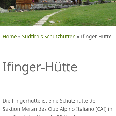
P
R
I
N
G
E
Home
»
Südtirols Schutzhütten
» Ifinger-Hütte
N
Ifinger-Hütte
Die Ifingerhütte ist eine Schutzhütte der
Sektion Meran des Club Alpino Italiano (CAI) in