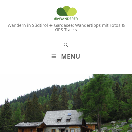
Wandern in Südtirol ✚ Gardasee: Wandertipps mit Fotos &
GPS-Tracks
S
u
MENU
c
Z
h
U
e
M
n
I
N
H
A
L
T
S