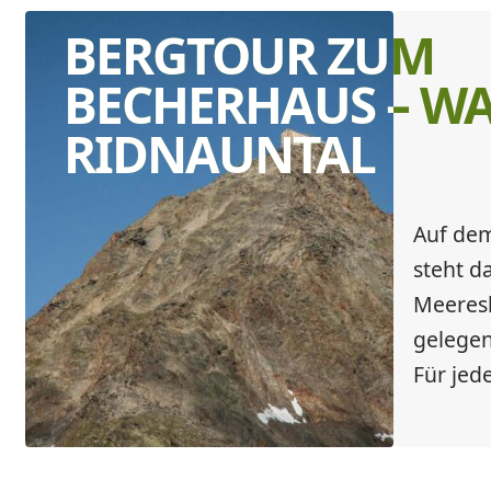
BERGTOUR ZUM
BECHERHAUS – W
RIDNAUNTAL
Auf dem
steht d
Meeresh
gelegen
Für jede