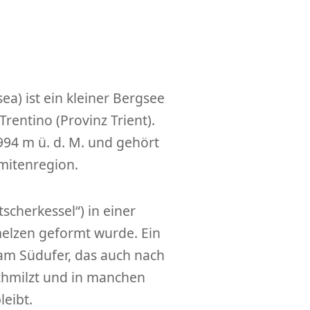
a) ist ein kleiner Bergsee
Trentino (Provinz Trient).
994 m ü. d. M. und gehört
mitenregion.
tscherkessel“) in einer
elzen geformt wurde. Ein
am Südufer, das auch nach
chmilzt und in manchen
eibt.