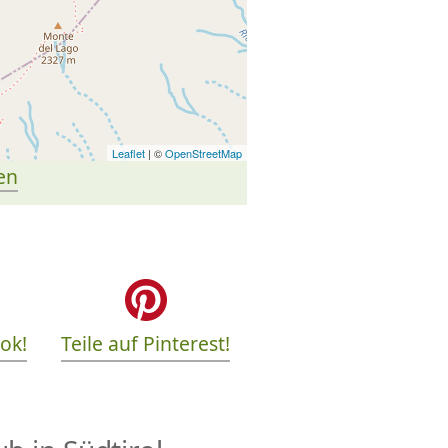
Leaflet
| ©
OpenStreetMap
en
ook!
Teile auf Pinterest!