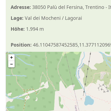
Adresse:
38050 Palù del Fersina, Trentino - I
Lage:
Val dei Mocheni / Lagorai
Höhe:
1.994 m
Position:
46.11047587452585,11.377112096
+
−