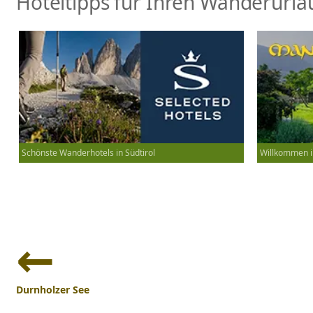
Hoteltipps für Ihren Wanderurlau
Schönste Wanderhotels in Südtirol
Willkommen i
Beitrags-
Navigation
Durnholzer See