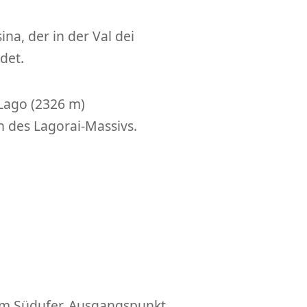
na, der in der Val dei
det.
Lago (2326 m)
 des Lagorai-Massivs.
am Südufer, Ausgangspunkt