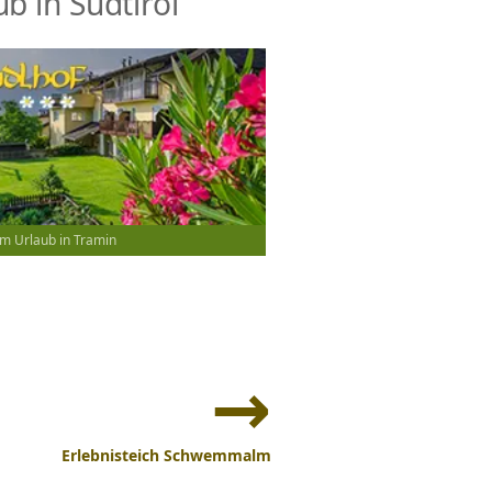
b in Südtirol
m Urlaub in Tramin
Erlebnisteich Schwemmalm