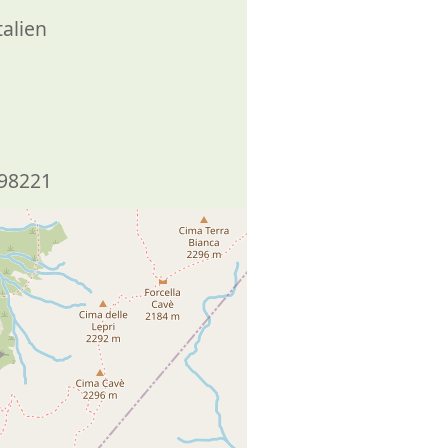
talien
98221