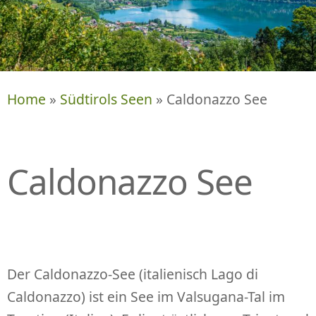
P
R
I
N
G
E
Home
»
Südtirols Seen
» Caldonazzo See
N
Caldonazzo See
Der Caldonazzo-See (italienisch Lago di
Caldonazzo) ist ein See im Valsugana-Tal im