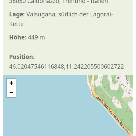
38050 Caldonazzo, Trentino - Italien
Lage:
Valsugana, südlich der Lagorai-
Kette
Höhe:
449 m
Position:
46.02047546116848,11.242205500602722
+
−