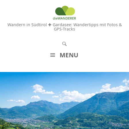
Wandern in Südtirol ✚ Gardasee: Wandertipps mit Fotos &
GPS-Tracks
S
u
MENU
c
Z
h
U
e
M
n
I
N
H
A
L
T
S