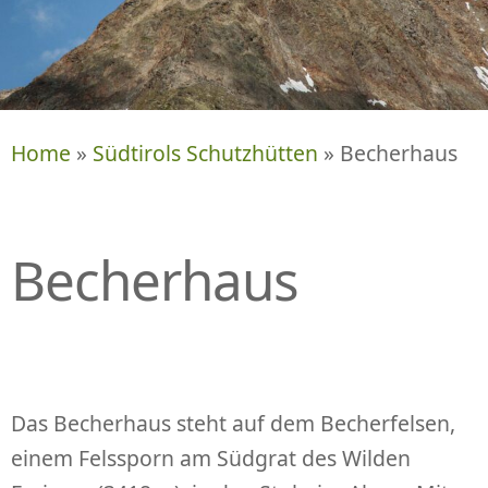
P
R
I
N
G
E
Home
»
Südtirols Schutzhütten
» Becherhaus
N
Becherhaus
Das Becherhaus steht auf dem Becherfelsen,
einem Felssporn am Südgrat des Wilden