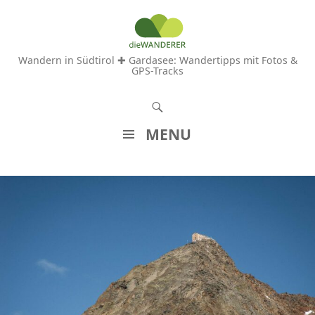
Wandern in Südtirol ✚ Gardasee: Wandertipps mit Fotos &
GPS-Tracks
S
u
MENU
c
Z
h
U
e
M
n
I
N
H
A
L
T
S