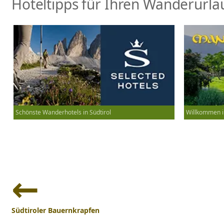
Hoteltipps für Ihren Wanderurlau
Schönste Wanderhotels in Südtirol
Willkommen i
Beitrags-
Navigation
Südtiroler Bauernkrapfen