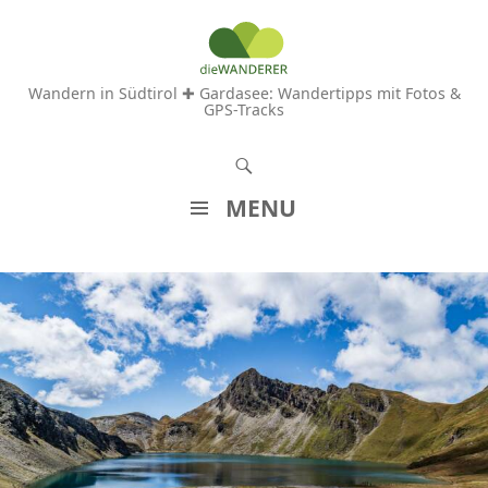
Wandern in Südtirol ✚ Gardasee: Wandertipps mit Fotos &
GPS-Tracks
S
u
MENU
c
Z
h
U
e
M
n
I
N
H
A
L
T
S