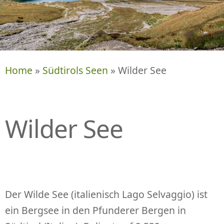
P
R
I
N
G
E
Home
»
Südtirols Seen
» Wilder See
N
Wilder See
Der Wilde See (italienisch Lago Selvaggio) ist
ein Bergsee in den Pfunderer Bergen in