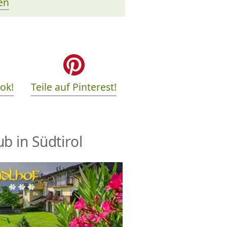
en
ook!
Teile auf Pinterest!
b in Südtirol