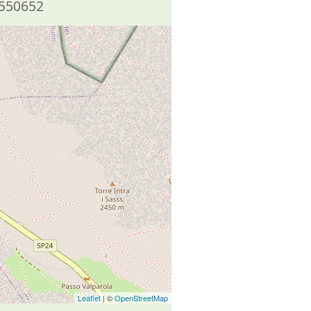
550652
Leaflet
| ©
OpenStreetMap