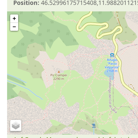
Position:
46.52996175715408,11.988201121
+
−