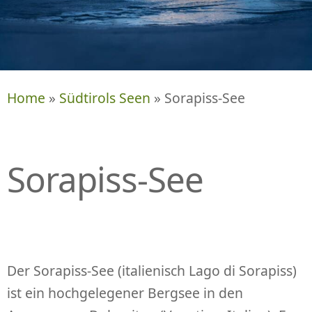
P
R
I
N
G
E
Home
»
Südtirols Seen
» Sorapiss-See
N
Sorapiss-See
Der Sorapiss-See (italienisch Lago di Sorapiss)
ist ein hochgelegener Bergsee in den