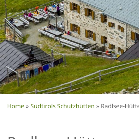
Home
»
Südtirols Schutzhütten
» Radlsee-Hütt