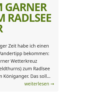
 GARNER
M RADLSEE
R
iger Zeit habe ich einen
 Wandertipp bekommen:
rner Wetterkreuz
eldthurns) zum Radlsee
 Königanger. Das soll...