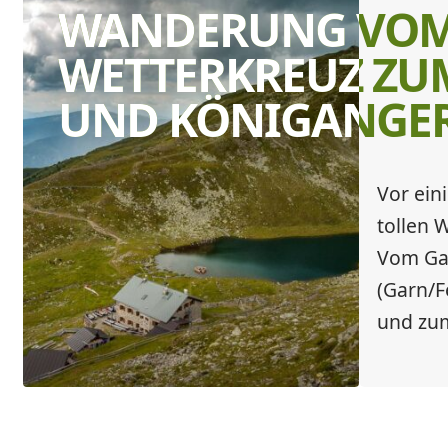
WANDERUNG VOM
WETTERKREUZ ZU
UND KÖNIGANGE
Vor ein
tollen
Vom Ga
(Garn/F
und zum