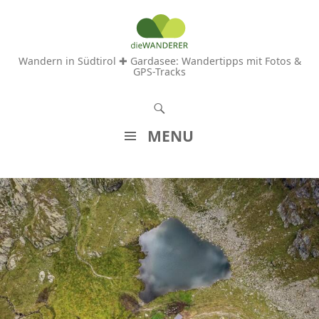
Wandern in Südtirol ✚ Gardasee: Wandertipps mit Fotos &
GPS-Tracks
S
u
MENU
c
Z
h
U
e
M
n
I
N
H
A
L
T
S