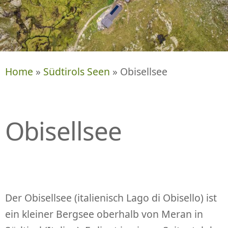
P
R
I
N
G
E
Home
»
Südtirols Seen
» Obisellsee
N
Obisellsee
Der Obisellsee (italienisch Lago di Obisello) ist
ein kleiner Bergsee oberhalb von Meran in