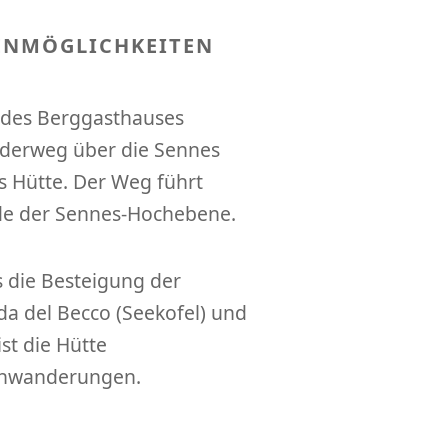
ENMÖGLICHKEITEN
z des Berggasthauses
nderweg über die Sennes
s Hütte. Der Weg führt
de der Sennes-Hochebene.
s die Besteigung der
da del Becco (Seekofel) und
ist die Hütte
uhwanderungen.