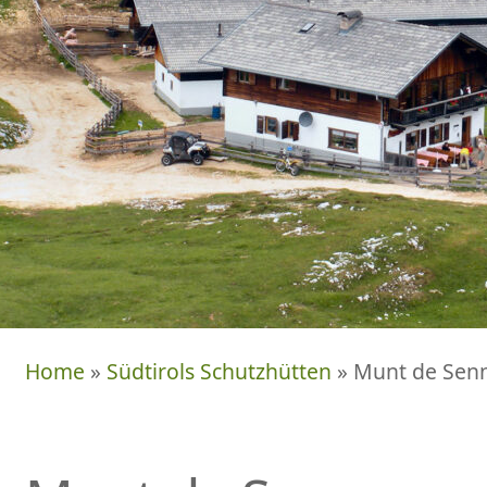
Home
»
Südtirols Schutzhütten
» Munt de Sen