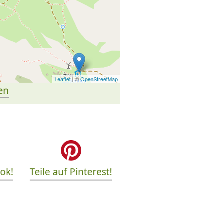
Leaflet
| ©
OpenStreetMap
en
ook!
Teile auf Pinterest!