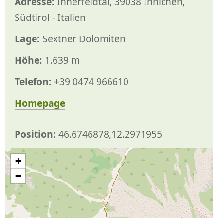
Adresse:
Innerfeldtal, 39038 Innichen,
Südtirol - Italien
Lage:
Sextner Dolomiten
Höhe:
1.639 m
Telefon:
+39 0474 966610
Homepage
Position:
46.6746878,12.2971955
+
−