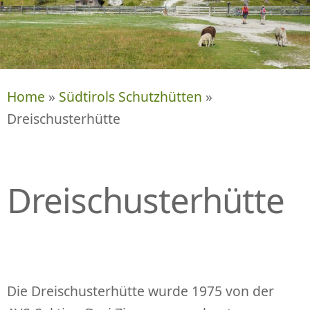
P
R
I
N
G
E
Home
»
Südtirols Schutzhütten
»
N
Dreischusterhütte
Dreischusterhütte
Die Dreischusterhütte wurde 1975 von der